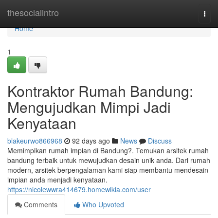
Home
thesocialintro
Togg
navi
Home
1
Kontraktor Rumah Bandung:
Mengujudkan Mimpi Jadi
Kenyataan
blakeurwo866968
92 days ago
News
Discuss
Memimpikan rumah impian di Bandung?. Temukan arsitek rumah
bandung terbaik untuk mewujudkan desain unik anda. Dari rumah
modern, arsitek berpengalaman kami siap membantu mendesain
impian anda menjadi kenyataan.
https://nicolewwra414679.homewikia.com/user
Comments
Who Upvoted