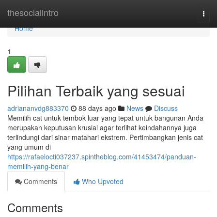
Home
thesocialintro
Togg
navi
Home
1
Pilihan Terbaik yang sesuai
adriananvdg883370
88 days ago
News
Discuss
Memilih cat untuk tembok luar yang tepat untuk bangunan Anda
merupakan keputusan krusial agar terlihat keindahannya juga
terlindungi dari sinar matahari ekstrem. Pertimbangkan jenis cat
yang umum di
https://rafaelocti037237.spintheblog.com/41453474/panduan-
memilih-yang-benar
Comments
Who Upvoted
Comments