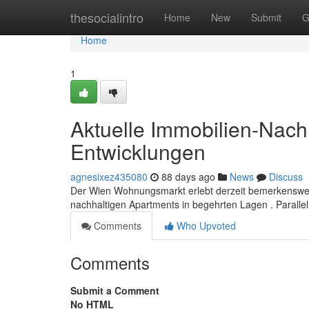
Home
thesocialintro
Home
New
Submit
G
Home
1
Aktuelle Immobilien-Nach
Entwicklungen
agnesixez435080
88 days ago
News
Discuss
Der Wien Wohnungsmarkt erlebt derzeit bemerkenswer
nachhaltigen Apartments in begehrten Lagen . Parall
Comments
Who Upvoted
Comments
Submit a Comment
No HTML