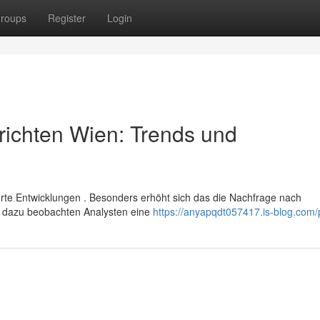
roups
Register
Login
richten Wien: Trends und
te Entwicklungen . Besonders erhöht sich das die Nachfrage nach
el dazu beobachten Analysten eine
https://anyapqdt057417.is-blog.com/p