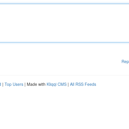
Rep
d
|
Top Users
| Made with
Kliqqi CMS
|
All RSS Feeds