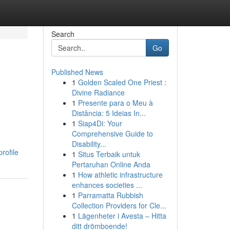
Search
Go
Published News
1
Golden Scaled One Priest :
Divine Radiance
1
Presente para o Meu à
Distância: 5 Ideias In...
1
Siap4Di: Your
Comprehensive Guide to
Disability...
rofile
1
Situs Terbaik untuk
Pertaruhan Online Anda
1
How athletic infrastructure
enhances societies ...
1
Parramatta Rubbish
Collection Providers for Cle...
1
Lägenheter i Avesta – Hitta
ditt drömboende!