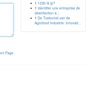
1
123b là gì?
1
Identifier une entreprise de
désinfection à...
1
De Toekomst van de
Agrofood Industrie: Innovati...
ort Page