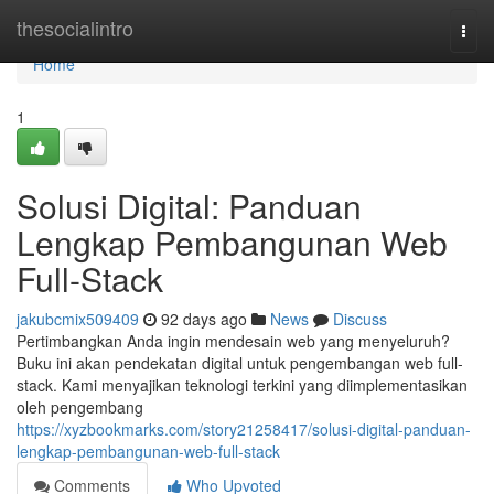
Home
thesocialintro
Togg
navi
Home
1
Solusi Digital: Panduan
Lengkap Pembangunan Web
Full-Stack
jakubcmix509409
92 days ago
News
Discuss
Pertimbangkan Anda ingin mendesain web yang menyeluruh?
Buku ini akan pendekatan digital untuk pengembangan web full-
stack. Kami menyajikan teknologi terkini yang diimplementasikan
oleh pengembang
https://xyzbookmarks.com/story21258417/solusi-digital-panduan-
lengkap-pembangunan-web-full-stack
Comments
Who Upvoted