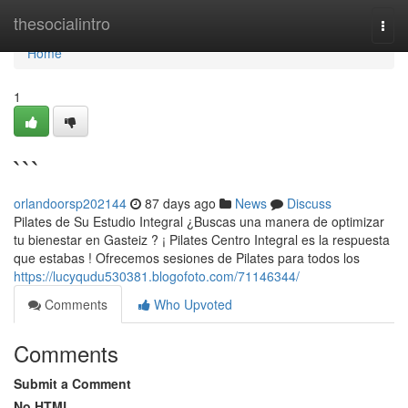
Home
thesocialintro
Togg
navi
Home
1
```
orlandoorsp202144
87 days ago
News
Discuss
Pilates de Su Estudio Integral ¿Buscas una manera de optimizar
tu bienestar en Gasteiz ? ¡ Pilates Centro Integral es la respuesta
que estabas ! Ofrecemos sesiones de Pilates para todos los
https://lucyqudu530381.blogofoto.com/71146344/
Comments
Who Upvoted
Comments
Submit a Comment
No HTML