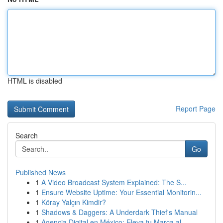
HTML is disabled
Report Page
Search
Go
Published News
1
A Video Broadcast System Explained: The S...
1
Ensure Website Uptime: Your Essential Monitorin...
1
Köray Yalçın Kimdir?
1
Shadows & Daggers: A Underdark Thief's Manual
1
Agencia Digital en México: Eleva tu Marca al...