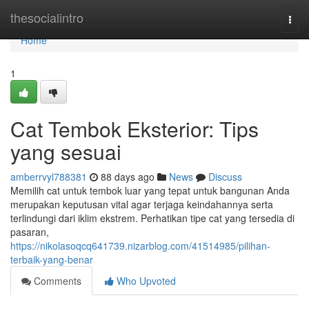
Home
thesocialintro
Togg
navi
Home
1
Cat Tembok Eksterior: Tips
yang sesuai
amberrvyl788381
88 days ago
News
Discuss
Memilih cat untuk tembok luar yang tepat untuk bangunan Anda
merupakan keputusan vital agar terjaga keindahannya serta
terlindungi dari iklim ekstrem. Perhatikan tipe cat yang tersedia di
pasaran,
https://nikolasoqcq641739.nizarblog.com/41514985/pilihan-
terbaik-yang-benar
Comments
Who Upvoted