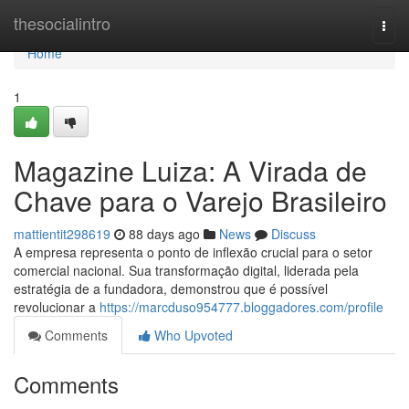
Home
thesocialintro
Togg
navi
Home
1
Magazine Luiza: A Virada de
Chave para o Varejo Brasileiro
mattientit298619
88 days ago
News
Discuss
A empresa representa o ponto de inflexão crucial para o setor
comercial nacional. Sua transformação digital, liderada pela
estratégia de a fundadora, demonstrou que é possível
revolucionar a
https://marcduso954777.bloggadores.com/profile
Comments
Who Upvoted
Comments