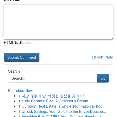
HTML is disabled
Report Page
Search
Go
Published News
1
다낭 유흥의 밤, 짜릿한 경험을 찾아서!
1
10d6 Ceramic Dice: A Collector's Dream
1
Gurgaon Real Estate: a whole information to hou...
1
Unlock Savings: Your Guide to the Buysellvouche...
1
Acquiring 5-MeO-MiPT: Your Detailed Handbook