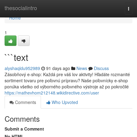
Home
thesocialintro
Togg
navi
Home
1
```text
alyshaqldu952989
91 days ago
News
Discuss
Zásobňový e-shop: Každá pre váš lov aktivity! Hľadáte rozmanité
sortiment tovaru pre poľovnú prípravu? Naše poľovnícky e-shop
ponúka všetko od výborného poľovného výstroje až po pokročilé
https://mathevhom212148.wikidirective.com/user
Comments
Who Upvoted
Comments
Submit a Comment
No HTML