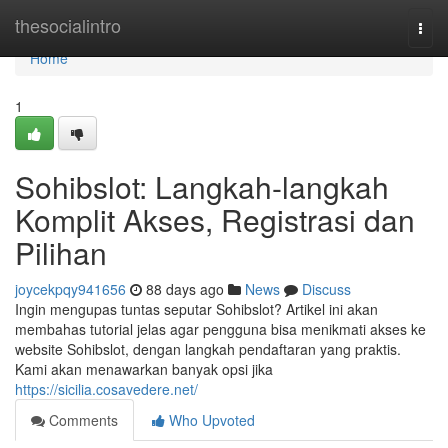
Home
thesocialintro
Togg
navi
Home
1
Sohibslot: Langkah-langkah
Komplit Akses, Registrasi dan
Pilihan
joycekpqy941656
88 days ago
News
Discuss
Ingin mengupas tuntas seputar Sohibslot? Artikel ini akan
membahas tutorial jelas agar pengguna bisa menikmati akses ke
website Sohibslot, dengan langkah pendaftaran yang praktis.
Kami akan menawarkan banyak opsi jika
https://sicilia.cosavedere.net/
Comments
Who Upvoted