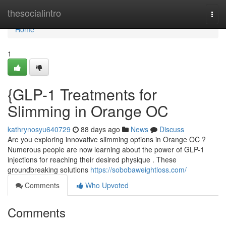
Home
thesocialintro
Togg
navi
Home
1
{GLP-1 Treatments for
Slimming in Orange OC
kathrynosyu640729
88 days ago
News
Discuss
Are you exploring innovative slimming options in Orange OC ?
Numerous people are now learning about the power of GLP-1
injections for reaching their desired physique . These
groundbreaking solutions
https://sobobaweightloss.com/
Comments
Who Upvoted
Comments