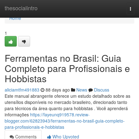
Home
thesocialintro
Togg
navi
Home
1
Ferramentas no Brasil: Guia
Completo para Profissionais e
Hobbistas
aliciamtfm491883
88 days ago
News
Discuss
Este manual abrangente oferece um estudo detalhado sobre as
utensílios disponíveis no mercado brasileiro, direcionado tanto
para técnicos da área quanto para hobbistas . Você aprenderá
informações
https://fayeunq919578.review-
blogger.com/62823943/ferramentas-no-brasil-guia-completo-
para-profissionais-e-hobbistas
Comments
Who Upvoted