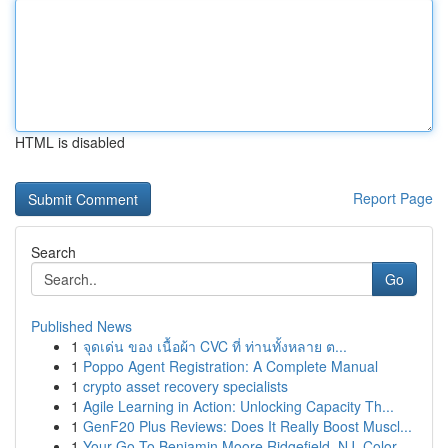
HTML is disabled
Report Page
Search
Go
Published News
1
จุดเด่น ของ เนื้อผ้า CVC ที่ ท่านทั้งหลาย ต...
1
Poppo Agent Registration: A Complete Manual
1
crypto asset recovery specialists
1
Agile Learning in Action: Unlocking Capacity Th...
1
GenF20 Plus Reviews: Does It Really Boost Muscl...
1
Your Go-To Benjamin Moore Ridgefield, NJ, Color...