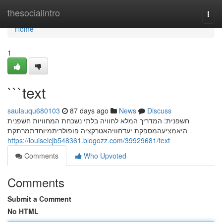
Home
thesocialintro
Togg
navi
Home
1
```text
saulauqu680103
87 days ago
News
Discuss
חשפנית: המדריך המלא לחוויה בלתי נשכחת המחוויות חשפנית
היאמציעהמספקת יעדחוויהאטרקציה פופולריתמיוחדתמרתקת
https://louiseicjb548361.blogozz.com/39929681/text
Comments
Who Upvoted
Comments
Submit a Comment
No HTML