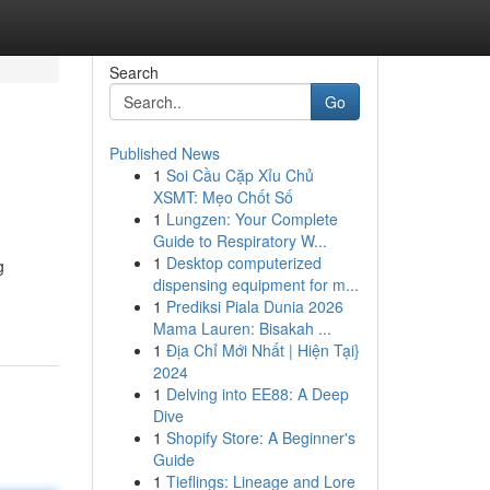
Search
Go
Published News
1
Soi Cầu Cặp Xỉu Chủ
XSMT: Mẹo Chốt Số
1
Lungzen: Your Complete
Guide to Respiratory W...
1
Desktop computerized
g
dispensing equipment for m...
1
Prediksi Piala Dunia 2026
Mama Lauren: Bisakah ...
1
Địa Chỉ Mới Nhất | Hiện Tại}
2024
1
Delving into EE88: A Deep
Dive
1
Shopify Store: A Beginner's
Guide
1
Tieflings: Lineage and Lore