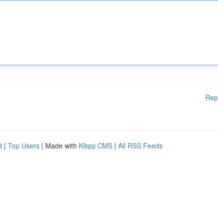
Rep
d
|
Top Users
| Made with
Kliqqi CMS
|
All RSS Feeds