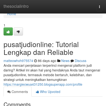
Home
thesocialintro
Togg
navi
Home
1
pusatjudionline: Tutorial
Lengkap dan Reliable
matteowhxh975574
86 days ago
News
Discuss
Anda mencari penjelasan terperinci mengenai platform judi
daring? Artikel ini akan hal yang hendaknya Anda taut mengenai
pusatjudionline, termasuk metode bertaruh, kelebihan, dan
strategi untuk meningkatkan kemungkinan
https://margiecwua431250.blogsuperapp.com/profile
Comments
Who Upvoted
Comments