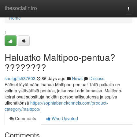
Home
thesocialintro
Togg
navi
Home
1
Haluatko Maltipoo-pentua?
????????
saulgpfs537603
86 days ago
News
Discuss
Pääset löytämään ihanaa Maltipoo-pentua! Tällä paikalla on
valinta ystävällisiä pentuja, jotka ovat odottamassa. Maltipoo-
koirat ovat suosittuja heidän persoonallisuutensa ja sopiva
ulkonäkönsä
https://sophiabanekennels.com/product-
category/maltipoo/
Comments
Who Upvoted
Comments