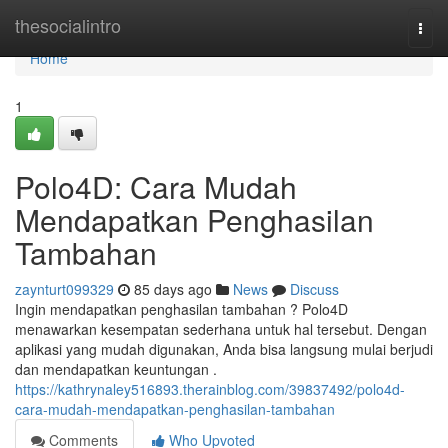
Home
thesocialintro
Togg
navi
Home
1
Polo4D: Cara Mudah
Mendapatkan Penghasilan
Tambahan
zaynturt099329
85 days ago
News
Discuss
Ingin mendapatkan penghasilan tambahan ? Polo4D
menawarkan kesempatan sederhana untuk hal tersebut. Dengan
aplikasi yang mudah digunakan, Anda bisa langsung mulai berjudi
dan mendapatkan keuntungan .
https://kathrynaley516893.therainblog.com/39837492/polo4d-
cara-mudah-mendapatkan-penghasilan-tambahan
Comments
Who Upvoted