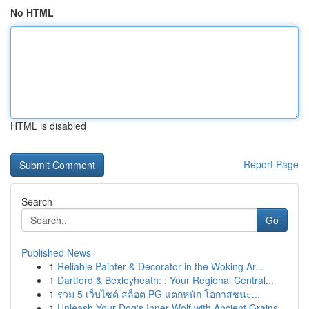
No HTML
HTML is disabled
Report Page
Search
Go
Published News
1
Reliable Painter & Decorator in the Woking Ar...
1
Dartford & Bexleyheath: : Your Regional Central...
1
รวม 5 เว็บไซต์ สล็อต PG แตกหนัก โอกาสชนะ...
1
Unleash Your Dog's Inner Wolf with Ancient Grains