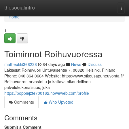
Home
thesocialintro
Togg
navi
Home
1
Toiminnot Roihuvuoressa
matheukki368238
84 days ago
News
Discuss
Lakiasiat Roihuvuori Untuvaisentie 7, 00820 Helsinki, Finland
Phone: 040 364 0664 Website: https://www.oikeusapuneuvonta.fi/
Roihuvuoren arvostettu ja kattava oikeudellinen
palvelukokonaisuus, joka
https://poppiejzte700162.howeweb.com/profile
Comments
Who Upvoted
Comments
Submit a Comment