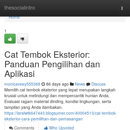
Home
thesocialintro
Togg
navi
Home
1
Cat Tembok Eksterior:
Panduan Pengilihan dan
Aplikasi
monicaveey555368
86 days ago
News
Discuss
Memilih cat tembok eksterior yang tepat merupakan langkah
krusial untuk melindungi dan mempercantik hunian Anda.
Evaluasi ragam material dinding, kondisi lingkungan, serta
tampilan yang Anda dambakan.
https://laralwtk647443.blogsumer.com/40004513/cat-tembok-
eksterior-cara-pemilihan-dan-pemasangan
Comments
Who Upvoted