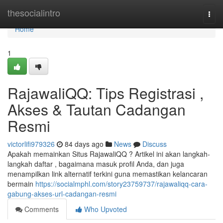
Home
thesocialintro
Togg
navi
Home
1
RajawaliQQ: Tips Registrasi ,
Akses & Tautan Cadangan
Resmi
victorlifi979326
84 days ago
News
Discuss
Apakah memainkan Situs RajawaliQQ ? Artikel ini akan langkah-
langkah daftar , bagaimana masuk profil Anda, dan juga
menampilkan link alternatif terkini guna memastikan kelancaran
bermain
https://socialmphl.com/story23759737/rajawaliqq-cara-
gabung-akses-url-cadangan-resmi
Comments
Who Upvoted