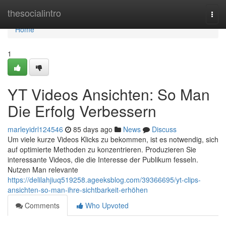
Home
thesocialintro
Togg
navi
Home
1
YT Videos Ansichten: So Man
Die Erfolg Verbessern
marleyidrl124546
85 days ago
News
Discuss
Um viele kurze Videos Klicks zu bekommen, ist es notwendig, sich
auf optimierte Methoden zu konzentrieren. Produzieren Sie
interessante Videos, die die Interesse der Publikum fesseln.
Nutzen Man relevante
https://delilahjiuq519258.ageeksblog.com/39366695/yt-clips-
ansichten-so-man-ihre-sichtbarkeit-erhöhen
Comments
Who Upvoted