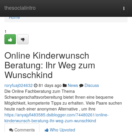
Home
thesocialintro
Togg
navi
Home
1
Online Kinderwunsch
Beratung: Ihr Weg zum
Wunschkind
roryfuaj024632
81 days ago
News
Discuss
Die Online Fachberatung zum Thema
Schwangerschaftsvorbereitung bietet Ihnen eine bequeme
Möglichkeit, kompetente Tipps zu erhalten. Viele Paare suchen
heute nach einer anonymen Alternative , um ihre
https://anyajyfl483585.dsiblogger.com/74480261/online-
kinderwunsch-beratung-ihr-weg-zum-wunschkind
Comments
Who Upvoted