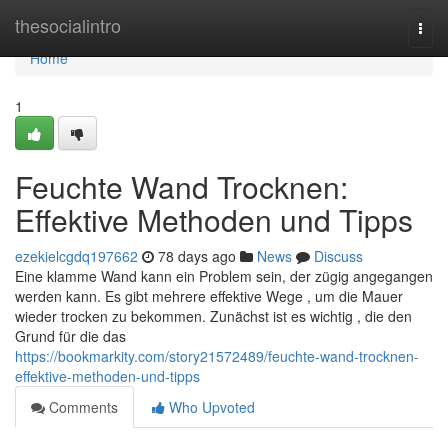
Home
thesocialintro
Togg
navi
Home
1
Feuchte Wand Trocknen:
Effektive Methoden und Tipps
ezekielcgdq197662
78 days ago
News
Discuss
Eine klamme Wand kann ein Problem sein, der zügig angegangen
werden kann. Es gibt mehrere effektive Wege , um die Mauer
wieder trocken zu bekommen. Zunächst ist es wichtig , die den
Grund für die das
https://bookmarkity.com/story21572489/feuchte-wand-trocknen-
effektive-methoden-und-tipps
Comments
Who Upvoted