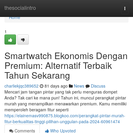
Home
thesocialintro
Togg
navi
Home
1
Smartwatch Ekonomis Dengan
Premium: Alternatif Terbaik
Tahun Sekarang
charliekjqc389652
81 days ago
News
Discuss
Mencari jam tangan pintar yang tak perlu menguras dompet
Anda? Tak cari ke mana pun! Tahun ini, muncul perangkat pintar
murah yang menampilkan menawarkan premium. Kamu memiliki
memperoleh beragam fitur seperti
https://elainemasv990875.blogkoo.com/perangkat-pintar-murah-
fitur-berkualitas-tinggi-pilihan-unggulan-pada-2024-60961474
Comments
Who Upvoted