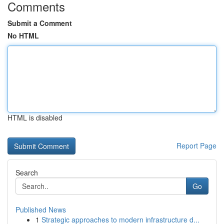
Comments
Submit a Comment
No HTML
HTML is disabled
Report Page
Search
Go
Published News
1
Strategic approaches to modern infrastructure d...