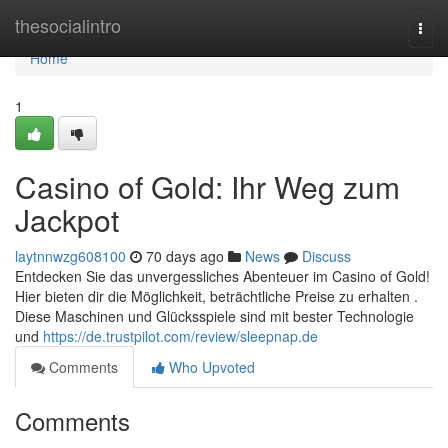
Home
thesocialintro
Togg
navi
Home
1
Casino of Gold: Ihr Weg zum
Jackpot
laytnnwzg608100
70 days ago
News
Discuss
Entdecken Sie das unvergessliches Abenteuer im Casino of Gold!
Hier bieten dir die Möglichkeit, beträchtliche Preise zu erhalten .
Diese Maschinen und Glücksspiele sind mit bester Technologie
und
https://de.trustpilot.com/review/sleepnap.de
Comments
Who Upvoted
Comments