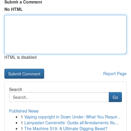
Submit a Comment
No HTML
HTML is disabled
Report Page
Search
Go
Published News
1
Vaping copyright in Down Under: What You Requir...
1
Lampadari Camerette: Guida all'Arredamento Illu...
1
The Machine S19: A Ultimate Digging Beast?