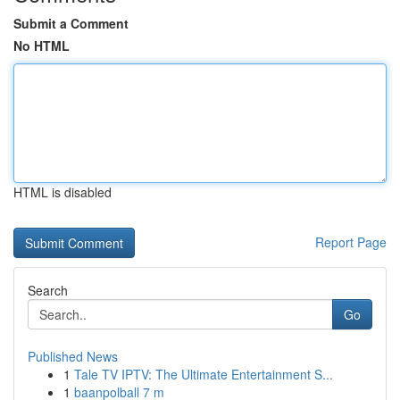
Submit a Comment
No HTML
HTML is disabled
Report Page
Search
Go
Published News
1
Tale TV IPTV: The Ultimate Entertainment S...
1
baanpolball 7 m