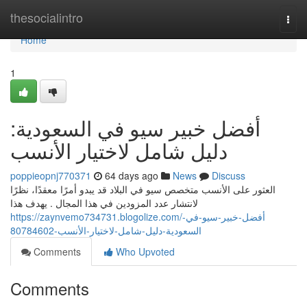
Home
thesocialintro
Togg
navi
Home
1
أفضل خبير سيو في السعودية:
دليل شامل لاختيار الأنسب
poppieopnj770371
64 days ago
News
Discuss
العثور على الأنسب متخصص سيو في البلاد قد يبدو أمرًا معقدًا، نظرًا
لانتشار عدد المزودين في هذا المجال . يهدف هذا
https://zaynvemo734731.blogolize.com/أفضل-خبير-سيو-في-
السعودية-دليل-شامل-لاختيار-الأنسب-80784602
Comments
Who Upvoted
Comments