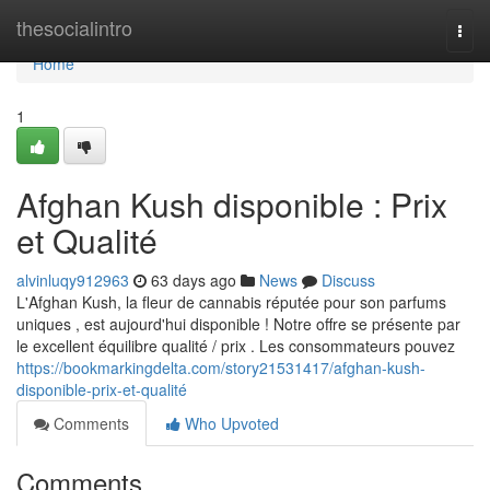
Home
thesocialintro
Togg
navi
Home
1
Afghan Kush disponible : Prix
et Qualité
alvinluqy912963
63 days ago
News
Discuss
L'Afghan Kush, la fleur de cannabis réputée pour son parfums
uniques , est aujourd'hui disponible ! Notre offre se présente par
le excellent équilibre qualité / prix . Les consommateurs pouvez
https://bookmarkingdelta.com/story21531417/afghan-kush-
disponible-prix-et-qualité
Comments
Who Upvoted
Comments