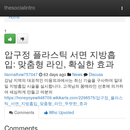
Home
thesocialintro
Togg
navi
Home
1
압구정 플라스틱 서면 지방흡
입: 맞춤형 라인, 확실한 효과
tiannaihxw757047
63 days ago
News
Discuss
강남 지역의 대표적인 미용외과에서는 최신 기술을 구사하여 일대
일 지방흡입 시술을 실시합니다. 고객님의 몸매라인 선호에 의거하
여 세심하게 만들고 여분의
https://honeyoyew948709.wikikarts.com/2298575/압구정_플라스
틱_서면_지방흡입_맞춤형_라인_뚜렷한_효과
Comments
Who Upvoted
Comments