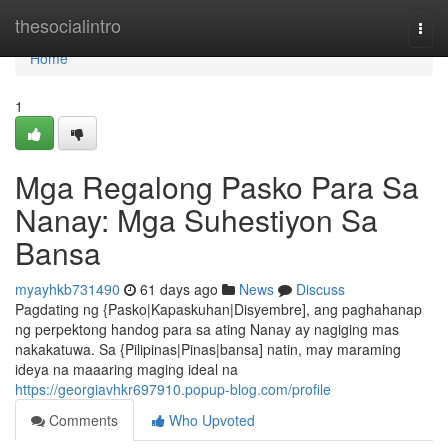
Home
thesocialintro
Togg
navi
Home
1
Mga Regalong Pasko Para Sa
Nanay: Mga Suhestiyon Sa
Bansa
myayhkb731490
61 days ago
News
Discuss
Pagdating ng {Pasko|Kapaskuhan|Disyembre], ang paghahanap
ng perpektong handog para sa ating Nanay ay nagiging mas
nakakatuwa. Sa {Pilipinas|Pinas|bansa] natin, may maraming
ideya na maaaring maging ideal na
https://georgiavhkr697910.popup-blog.com/profile
Comments
Who Upvoted