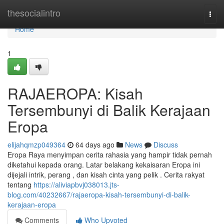
Home
thesocialintro
Togg
navi
Home
1
RAJAEROPA: Kisah
Tersembunyi di Balik Kerajaan
Eropa
elijahqmzp049364
64 days ago
News
Discuss
Eropa Raya menyimpan cerita rahasia yang hampir tidak pernah
diketahui kepada orang. Latar belakang kekaisaran Eropa ini
dijejali intrik, perang , dan kisah cinta yang pelik . Cerita rakyat
tentang
https://aliviapbvj038013.jts-
blog.com/40232667/rajaeropa-kisah-tersembunyi-di-balik-
kerajaan-eropa
Comments
Who Upvoted