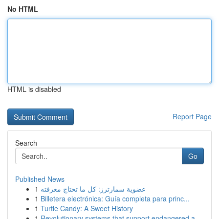
No HTML
HTML is disabled
Report Page
Search
Go
Published News
1
عضوية سمارترز: كل ما تحتاج معرفته
1
Billetera electrónica: Guía completa para princ...
1
Turtle Candy: A Sweet History
1
Revolutionary systems that support endangered a...