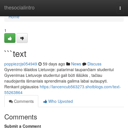
Home
thesocialintro
Togg
navi
Home
1
```text
poppiezcjs054949
59 days ago
News
Discuss
Gyvenimo išlaidos Lietuvoje: patarimai taupančiam studentui
Gyvenimas Lietuvoje studentui gali būti iššūkis , tačiau
naudojantis išmaniais sprendimais galima labai sutaupyti.
Renkant pigiausios
https://lancencub563273.shotblogs.com/text-
55263864
Comments
Who Upvoted
Comments
Submit a Comment