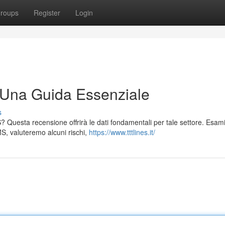
roups
Register
Login
 Una Guida Essenziale
s
MS? Questa recensione offrirà le dati fondamentali per tale settore. Esa
S, valuteremo alcuni rischi,
https://www.tttlines.it/