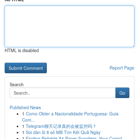
HTML is disabled
Report Page
Search
Go
Published News
1
Como Obter a Nacionalidade Portuguesa: Guia
Com...
1
Telegram聊天记录真的会被监控吗？
1
Soi dàn lô 8 số MB Tìm Kết Quả Ngày
1
Finding Reliable A4 Paper Suppliers: Your Compl...