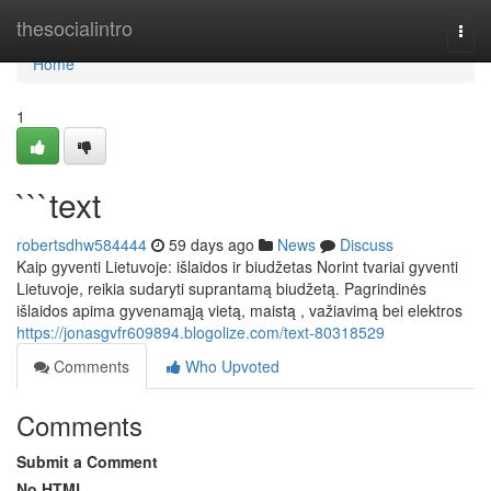
Home
thesocialintro
Togg
navi
Home
1
```text
robertsdhw584444
59 days ago
News
Discuss
Kaip gyventi Lietuvoje: išlaidos ir biudžetas Norint tvariai gyventi
Lietuvoje, reikia sudaryti suprantamą biudžetą. Pagrindinės
išlaidos apima gyvenamąją vietą, maistą , važiavimą bei elektros
https://jonasgvfr609894.blogolize.com/text-80318529
Comments
Who Upvoted
Comments
Submit a Comment
No HTML