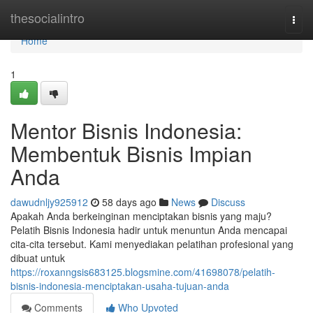
Home
thesocialintro
Togg
navi
Home
1
Mentor Bisnis Indonesia:
Membentuk Bisnis Impian
Anda
dawudnljy925912
58 days ago
News
Discuss
Apakah Anda berkeinginan menciptakan bisnis yang maju?
Pelatih Bisnis Indonesia hadir untuk menuntun Anda mencapai
cita-cita tersebut. Kami menyediakan pelatihan profesional yang
dibuat untuk
https://roxanngsis683125.blogsmine.com/41698078/pelatih-
bisnis-indonesia-menciptakan-usaha-tujuan-anda
Comments
Who Upvoted