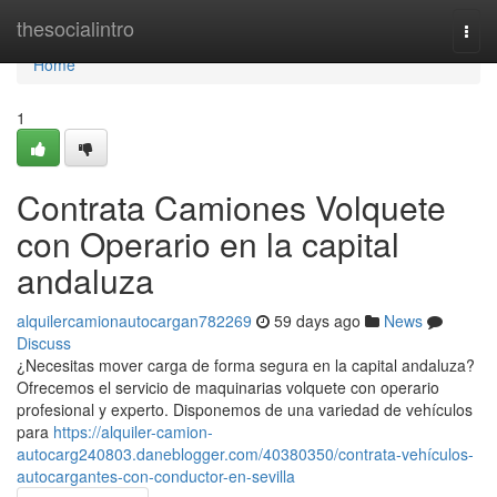
Home
thesocialintro
Togg
navi
Home
1
Contrata Camiones Volquete
con Operario en la capital
andaluza
alquilercamionautocargan782269
59 days ago
News
Discuss
¿Necesitas mover carga de forma segura en la capital andaluza?
Ofrecemos el servicio de maquinarias volquete con operario
profesional y experto. Disponemos de una variedad de vehículos
para
https://alquiler-camion-
autocarg240803.daneblogger.com/40380350/contrata-vehículos-
autocargantes-con-conductor-en-sevilla