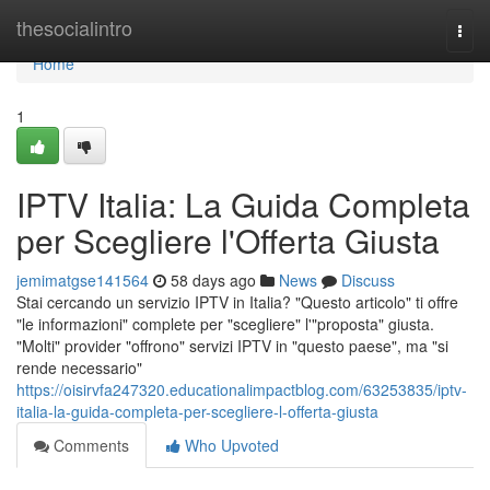
Home
thesocialintro
Togg
navi
Home
1
IPTV Italia: La Guida Completa
per Scegliere l'Offerta Giusta
jemimatgse141564
58 days ago
News
Discuss
Stai cercando un servizio IPTV in Italia? "Questo articolo" ti offre
"le informazioni" complete per "scegliere" l'"proposta" giusta.
"Molti" provider "offrono" servizi IPTV in "questo paese", ma "si
rende necessario"
https://oisirvfa247320.educationalimpactblog.com/63253835/iptv-
italia-la-guida-completa-per-scegliere-l-offerta-giusta
Comments
Who Upvoted