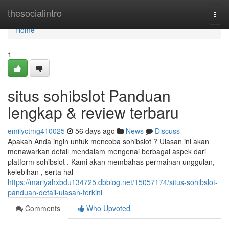
Home
thesocialintro
Togg
navi
Home
1
situs sohibslot Panduan
lengkap & review terbaru
emilyctmg410025
56 days ago
News
Discuss
Apakah Anda ingin untuk mencoba sohibslot ? Ulasan ini akan
menawarkan detail mendalam mengenai berbagai aspek dari
platform sohibslot . Kami akan membahas permainan unggulan,
kelebihan , serta hal
https://mariyahxbdu134725.dbblog.net/15057174/situs-sohibslot-
panduan-detail-ulasan-terkini
Comments
Who Upvoted