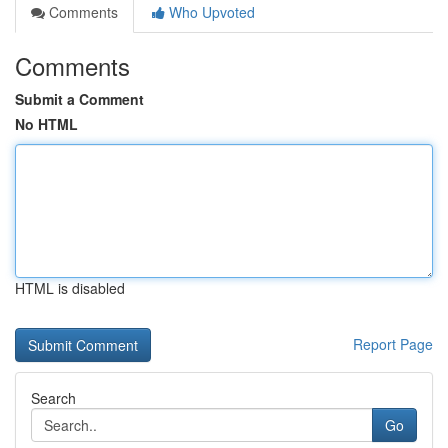
Comments
Who Upvoted
Comments
Submit a Comment
No HTML
HTML is disabled
Report Page
Search
Go