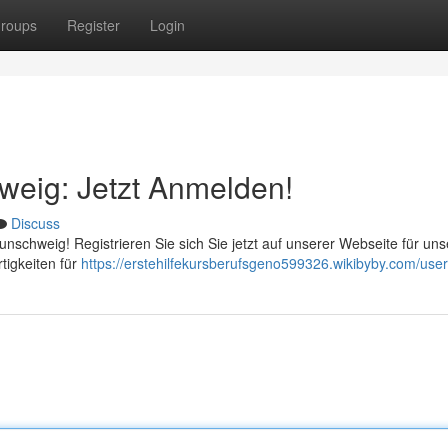
roups
Register
Login
hweig: Jetzt Anmelden!
Discuss
raunschweig! Registrieren Sie sich Sie jetzt auf unserer Webseite für un
tigkeiten für
https://erstehilfekursberufsgeno599326.wikibyby.com/user