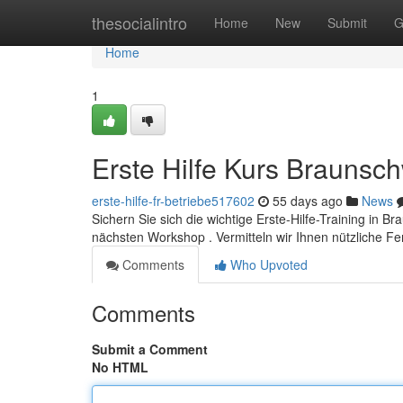
Home
thesocialintro
Home
New
Submit
G
Home
1
Erste Hilfe Kurs Braunsc
erste-hilfe-fr-betriebe517602
55 days ago
News
Sichern Sie sich die wichtige Erste-Hilfe-Training in B
nächsten Workshop . Vermitteln wir Ihnen nützliche Fer
Comments
Who Upvoted
Comments
Submit a Comment
No HTML