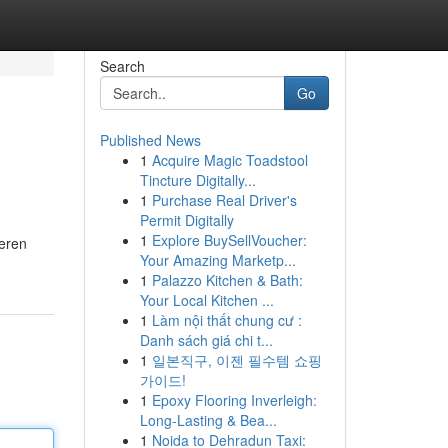
Search
Go
Published News
1
Acquire Magic Toadstool
Tincture Digitally...
1
Purchase Real Driver's
Permit Digitally
1
Explore BuySellVoucher:
seren
Your Amazing Marketp...
1
Palazzo Kitchen & Bath:
Your Local Kitchen ...
1
Làm nội thất chung cư :
Danh sách giá chi t...
1
일본직구, 이젠 필수템 쇼핑
가이드!
1
Epoxy Flooring Inverleigh:
Long-Lasting & Bea...
1
Noida to Dehradun Taxi: