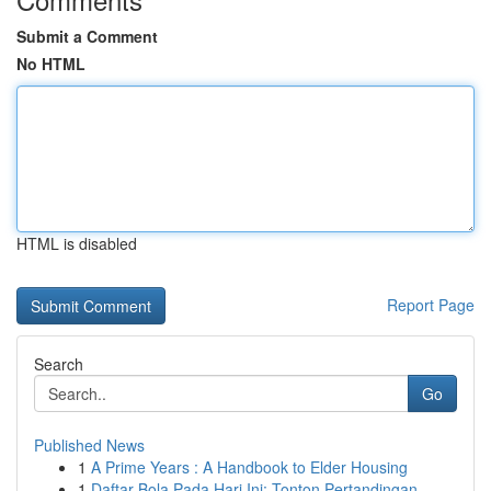
Submit a Comment
No HTML
HTML is disabled
Report Page
Search
Go
Published News
1
A Prime Years : A Handbook to Elder Housing
1
Daftar Bola Pada Hari Ini: Tonton Pertandingan ...