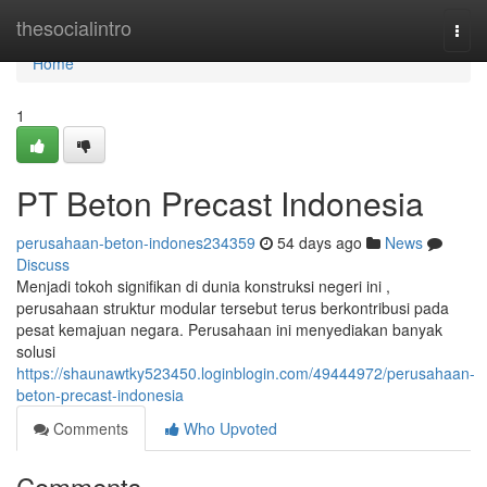
Home
thesocialintro
Togg
navi
Home
1
PT Beton Precast Indonesia
perusahaan-beton-indones234359
54 days ago
News
Discuss
Menjadi tokoh signifikan di dunia konstruksi negeri ini ,
perusahaan struktur modular tersebut terus berkontribusi pada
pesat kemajuan negara. Perusahaan ini menyediakan banyak
solusi
https://shaunawtky523450.loginblogin.com/49444972/perusahaan-
beton-precast-indonesia
Comments
Who Upvoted
Comments