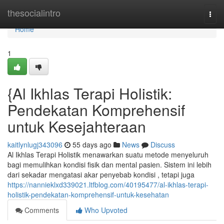
Home
thesocialintro
Togg
navi
Home
1
{Al Ikhlas Terapi Holistik:
Pendekatan Komprehensif
untuk Kesejahteraan
kaitlynlugj343096
55 days ago
News
Discuss
Al Ikhlas Terapi Holistik menawarkan suatu metode menyeluruh
bagi memulihkan kondisi fisik dan mental pasien. Sistem ini lebih
dari sekadar mengatasi akar penyebab kondisi , tetapi juga
https://nannieklxd339021.ltfblog.com/40195477/al-ikhlas-terapi-
holistik-pendekatan-komprehensif-untuk-kesehatan
Comments
Who Upvoted