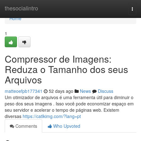
Home
thesocialintro
Togg
navi
Home
1
Compressor de Imagens:
Reduza o Tamanho dos seus
Arquivos
matteoefpb177341
52 days ago
News
Discuss
Um otimizador de arquivos é uma ferramenta útil para diminuir o
peso dos seus imagens . Isso você pode economizar espaço em
seu servidor e acelerar o tempo de páginas web. Existem
diversas
https://catlkimg.com/?lang=pt
Comments
Who Upvoted