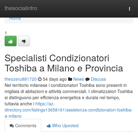
Home
thesocialintro
Togg
navi
Home
1
Specialisti Condizionatori
Toshiba a Milano e Provincia
theozeru881720
54 days ago
News
Discuss
Nel territorio milanese i condizionatori Toshiba sono presenti in
migliaia di abitazioni e attività commerciali. I climatizzatori Toshiba
si distinguono per efficienza energetica e durata nel tempo,
tuttavia anche i
https://az-
directory.com/listings13658161/assistenza-condizionatori-toshiba-
a-milano
Comments
Who Upvoted