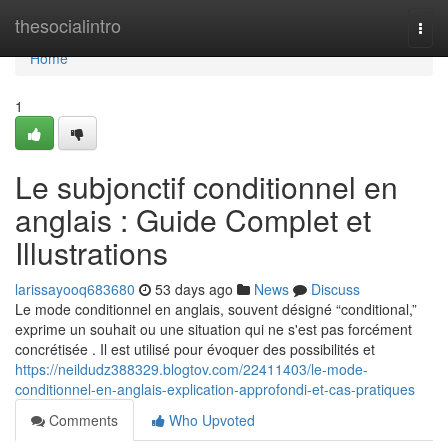
Home
thesocialintro
Togg
navi
Home
1
Le subjonctif conditionnel en
anglais : Guide Complet et
Illustrations
larissayooq683680
53 days ago
News
Discuss
Le mode conditionnel en anglais, souvent désigné “conditional,”
exprime un souhait ou une situation qui ne s'est pas forcément
concrétisée . Il est utilisé pour évoquer des possibilités et
https://neildudz388329.blogtov.com/22411403/le-mode-
conditionnel-en-anglais-explication-approfondi-et-cas-pratiques
Comments
Who Upvoted