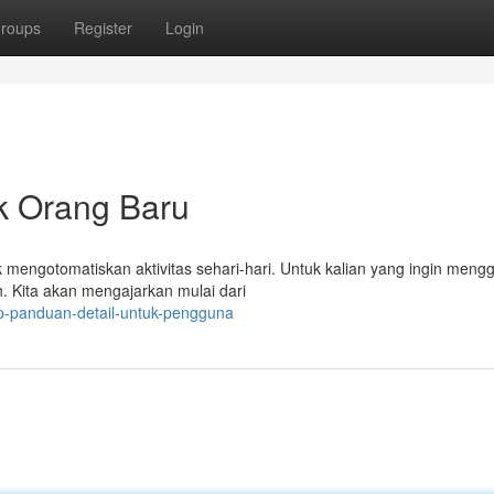
roups
Register
Login
k Orang Baru
 mengotomatiskan aktivitas sehari-hari. Untuk kalian yang ingin men
h. Kita akan mengajarkan mulai dari
p-panduan-detail-untuk-pengguna