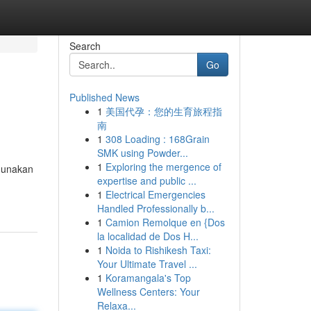
Search
Go
Published News
1
美国代孕：您的生育旅程指
南
1
308 Loading : 168Grain
SMK using Powder...
1
Exploring the mergence of
ggunakan
expertise and public ...
1
Electrical Emergencies
Handled Professionally b...
1
Camion Remolque en {Dos
la localidad de Dos H...
1
Noida to Rishikesh Taxi:
Your Ultimate Travel ...
1
Koramangala's Top
Wellness Centers: Your
Relaxa...