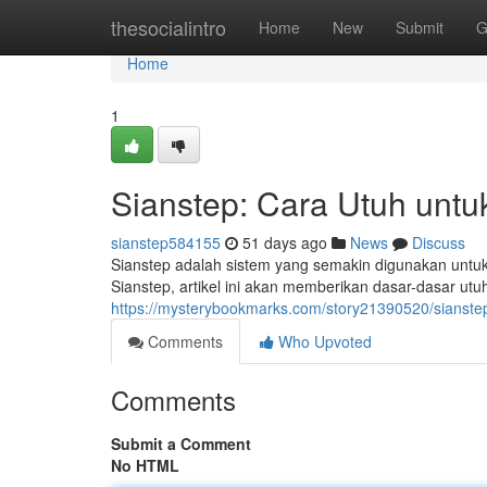
Home
thesocialintro
Home
New
Submit
G
Home
1
Sianstep: Cara Utuh untu
sianstep584155
51 days ago
News
Discuss
Sianstep adalah sistem yang semakin digunakan untuk
Sianstep, artikel ini akan memberikan dasar-dasar utu
https://mysterybookmarks.com/story21390520/sianste
Comments
Who Upvoted
Comments
Submit a Comment
No HTML