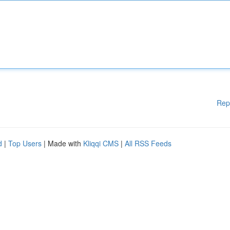
Rep
d
|
Top Users
| Made with
Kliqqi CMS
|
All RSS Feeds